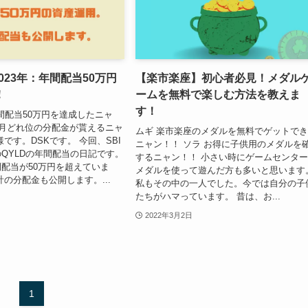
2023年：年間配当50万円
【楽市楽座】初心者必見！メダル
！
ームを無料で楽しむ方法を教えま
す！
年間配当50万円を達成したニャ
毎月どれ位の分配金が貰えるニャ
ムギ 楽市楽座のメダルを無料でゲットで
です。DSKです。 今回、SBI
ニャン！！ ソラ お得に子供用のメダルを
QYLDの年間配当の日記です。
するニャン！！ 小さい時にゲームセンタ
配当が50万円を超えていま
メダルを使って遊んだ方も多いと思います
計の分配金も公開します。...
私もその中の一人でした。今では自分の子
たちがハマっています。 昔は、お...
2022年3月2日
1