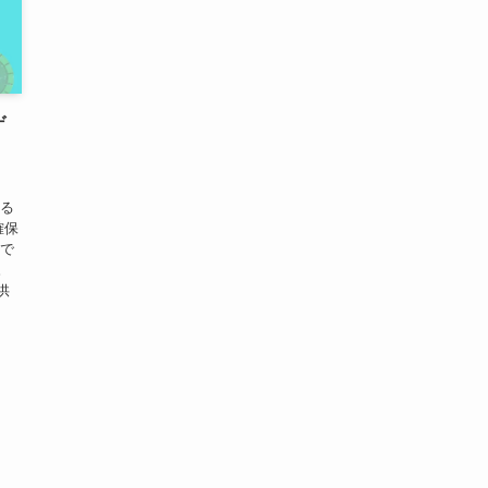
ゲ
きる
確保
ーで
。
供