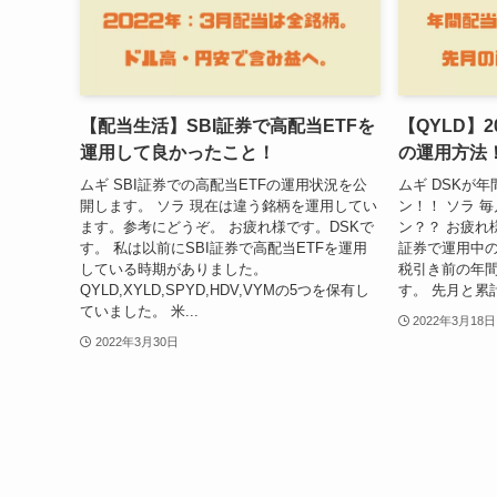
【配当生活】SBI証券で高配当ETFを
【QYLD】
運用して良かったこと！
の運用方法
ムギ SBI証券での高配当ETFの運用状況を公
ムギ DSKが
開します。 ソラ 現在は違う銘柄を運用してい
ン！！ ソラ 
ます。参考にどうぞ。 お疲れ様です。DSKで
ン？？ お疲れ様
す。 私は以前にSBI証券で高配当ETFを運用
証券で運用中の
している時期がありました。
税引き前の年間
QYLD,XYLD,SPYD,HDV,VYMの5つを保有し
す。 先月と累
ていました。 米...
2022年3月18日
2022年3月30日