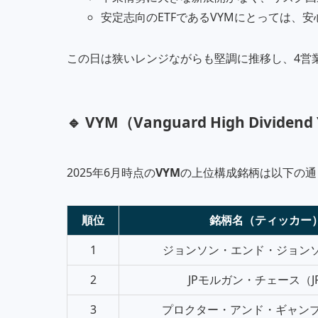
安定志向のETFであるVYMにとっては、
この日は狭いレンジながらも堅調に推移し、4営
🔹 VYM（Vanguard High Dividen
2025年6月時点の
VYM
の上位構成銘柄は以下の通
順位
銘柄名（ティッカー
1
ジョンソン・エンド・ジョンソン
2
JPモルガン・チェース（J
3
プロクター・アンド・ギャンブ