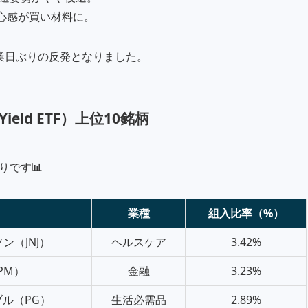
安心感が買い材料に。
業日ぶりの反発となりました。
d Yield ETF）上位10銘柄
りです📊
）
業種
組入比率（%）
（JNJ）
ヘルスケア
3.42%
PM）
金融
3.23%
ル（PG）
生活必需品
2.89%