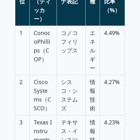
位
（ティ
ナ表記
種
比率
ッカ
（%）
ー）
1
Conoc
コノコ
エ
4.49%
oPhilli
フィリ
ネ
ps（C
ップス
ル
OP）
ギ
ー
2
Cisco
シス
情
4.27%
Syste
コ・シ
報
ms（C
ステム
技
SCO）
ズ
術
3
Texas I
テキサ
情
4.23%
nstru
ス・イ
報
ments
ンスツ
技