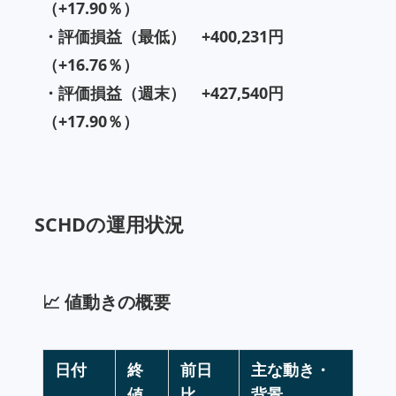
（+17.90％）
・
評価損益（最低） +400,231円
（+16.76％）
・
評価損益（週末） +427,540円
（+17.90％）
SCHDの運用状況
📈 値動きの概要
日付
終
前日
主な動き・
値
比
背景