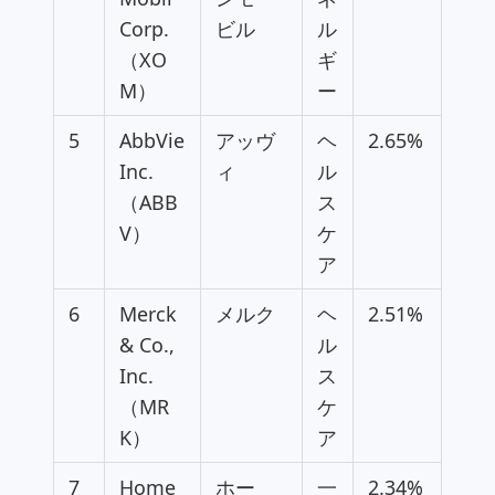
Corp.
ビル
ル
（XO
ギ
M）
ー
5
AbbVie
アッヴ
ヘ
2.65%
Inc.
ィ
ル
（ABB
ス
V）
ケ
ア
6
Merck
メルク
ヘ
2.51%
& Co.,
ル
Inc.
ス
（MR
ケ
K）
ア
7
Home
ホー
一
2.34%