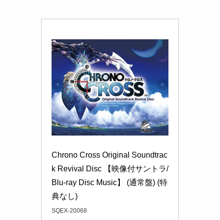
Chrono Cross Original Soundtrac
k Revival Disc 【映像付サントラ/
Blu-ray Disc Music】 (通常盤) (特
典なし)
SQEX-20068