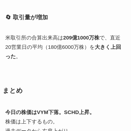
🔄 取引量が増加
米取引所の合算出来高は
209億1000万株
で、直近
20営業日の平均（180億6000万株）を
大きく上回
った
。
まとめ
今日の株価は
VYM下落
。
SCHD上昇
。
株価は上下するもの。
過去データから右肩上がり。