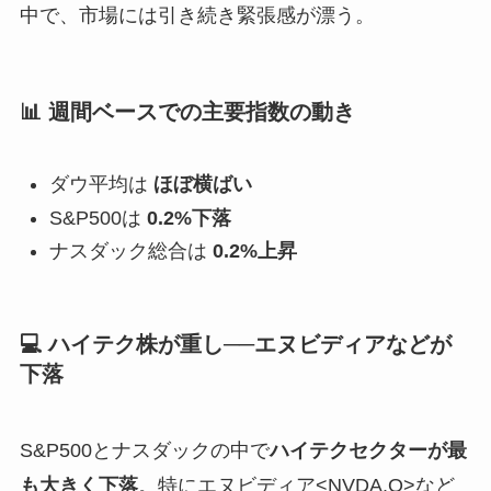
中で、市場には引き続き緊張感が漂う。
📊 週間ベースでの主要指数の動き
ダウ平均は
ほぼ横ばい
S&P500は
0.2%下落
ナスダック総合は
0.2%上昇
💻 ハイテク株が重し──エヌビディアなどが
下落
S&P500とナスダックの中で
ハイテクセクターが最
も大きく下落
。特にエヌビディア<NVDA.O>など