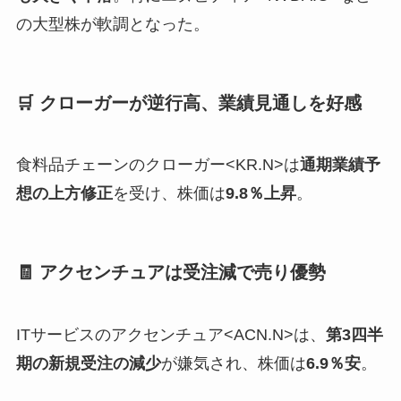
の大型株が軟調となった。
🛒 クローガーが逆行高、業績見通しを好感
食料品チェーンのクローガー<KR.N>は
通期業績予
想の上方修正
を受け、株価は
9.8％上昇
。
🧾 アクセンチュアは受注減で売り優勢
ITサービスのアクセンチュア<ACN.N>は、
第3四半
期の新規受注の減少
が嫌気され、株価は
6.9％安
。