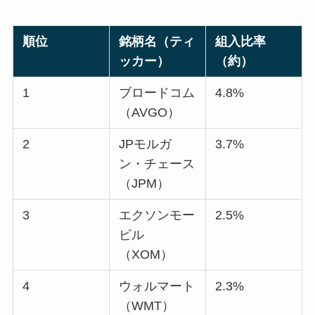
順位
銘柄名（ティ
組入比率
ッカー）
（約）
1
ブロードコム
4.8%
（AVGO）
2
JPモルガ
3.7%
ン・チェース
（JPM）
3
エクソンモー
2.5%
ビル
（XOM）
4
ウォルマート
2.3%
（WMT）