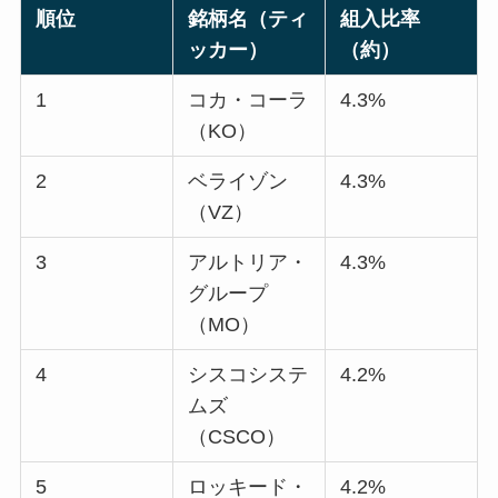
順位
銘柄名（ティ
組入比率
ッカー）
（約）
1
コカ・コーラ
4.3%
（KO）
2
ベライゾン
4.3%
（VZ）
3
アルトリア・
4.3%
グループ
（MO）
4
シスコシステ
4.2%
ムズ
（CSCO）
5
ロッキード・
4.2%