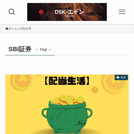
ホーム
SBI証券
SBI証券
– tag –
投資