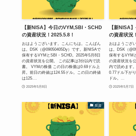
【新NISA】今日のVYM,SBI・SCHD
【新NISA】
の資産状況！2025.5.8！
の資産状況！2
おはようございます。こんにちは。こんばん
おはようござ
は。DSK（@09050405Dy）です。新NISAで
は。DSK（@09
保有するVYMとSBI・SCHD。2025年5月8日
保有するVYMと
の資産状況を公開。 この記事は3分以内で読
の資産状況を公
書。 VYMの株価 この日の株価は0.69ドル上
内で読めます。
昇。前日の終値は124.55ドル。この日の終値
0.77ドル下が
は125....
ドル。...
2025年5月8日
2025年5月7日
投資