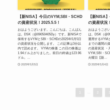
【新NISA】今日のVYM,SBI・SCHD
【新NISA】
の資産状況！2025.5.5！
の資産状況！2
おはようございます。こんにちは。こんばん
おはようござ
は。DSK（@09050405Dy）です。新NISAで
は。DSK（@09
保有するVYMとSBI・SCHDの2025年5月5日
運用するVYMと
の資産状況を公開します。 この記事は3分以
までの週間の資
内で読めます。 VYMの株価 この日の株価は
の資産状況 ・
1.94ドル上がりました。前日の終値は123.96
VYM,SBI・S
ドル。...
火曜日【新...
2025年5月5日
2025年5月4日
1
...
2