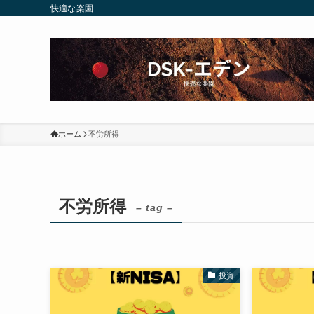
快適な楽園
ホーム
不労所得
不労所得
– tag –
投資