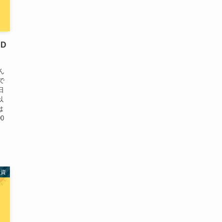
HD
ん
で
日
以
は
0
投資