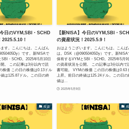
今日のVYM,SBI・SCHD
【新NISA】今日のVYM,SBI・SC
025.5.10！
の資産状況！2025.5.9！
います。こんにちは。こんばん
おはようございます。こんにちは。こんば
050405Dy）です。新NISAで
は。DSK（@09050405Dy）です。新NISA
BI・SCHD。2025年5月10日
保有するVYMとSBI・SCHD。2025年5月9
開。 この記事は3分以内で読
の資産状況を公開。 この記事は3分以内で
の株価 この日の株価は0.13ドル
書可能。 VYMの株価 この日の株価は0.63
値は125.87ドル。この日の終
上昇。前日の終値は125.24ドル。この日の
値は...
2025年5月9日
投資