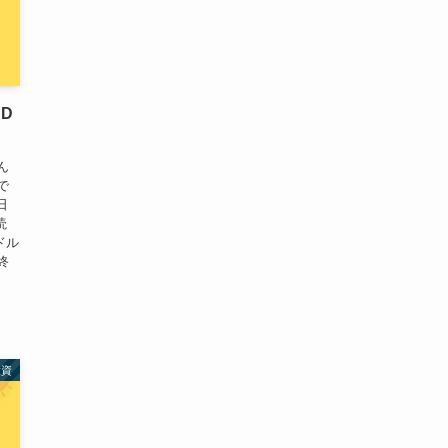
HD
ん
で
日
読
ドル
終
投資