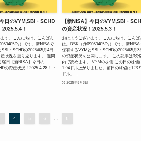
今日のVYM,SBI・SCHD
【新NISA】今日のVYM,SBI・SC
025.5.4！
の資産状況！2025.5.3！
います。こんにちは。こんばん
おはようございます。こんにちは。こんば
050405Dy）です。新NISAで
は。DSK（@09050405Dy）です。新NISA
SBI・SCHDの2025年5月4日
保有するVYMとSBI・SCHDの2025年5月3
産状況を振り返ります。 週間
の資産状況を公開します。 この記事は3分
月曜日【新NISA】今日の
内で読めます。 VYMの株価 この日の株価
CHDの資産状況！2025.4.28！ ・
1.94ドル上がりました。前日の終値は123.9
ドル。...
2025年5月3日
3
4
5
6
...
8